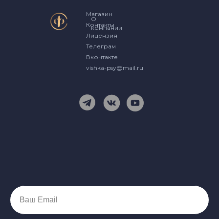
Магазин
О
Контакты
компании
Лицензия
Телеграм
Вконтакте
vishka-psy@mail.ru
Ваш Email