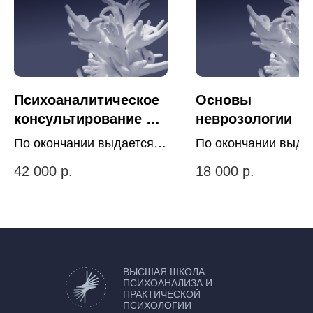
Психоаналитическое
Основы
консультирование и
неврозологии
психотерапия детей и
По окончании выдается
По окончании выда
родителей
удостоверение о
удостоверение о
42 000
р.
18 000
р.
повышении
повышении
квалификации
квалификации
государственного
государственного
образца.( май 2026)
образца.( май 2026)
ВЫСШАЯ ШКОЛА
ПСИХОАНАЛИЗА И
ПРАКТИЧЕСКОЙ
ПСИХОЛОГИИ