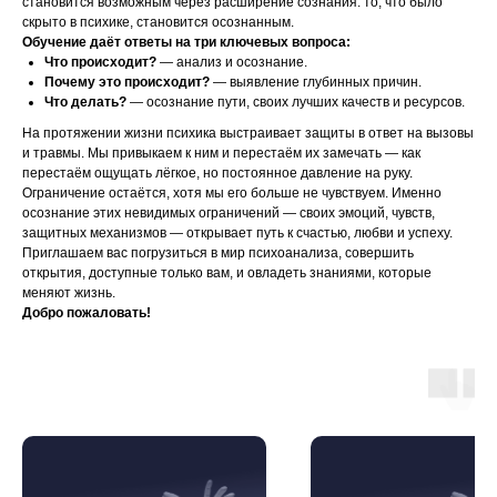
становится возможным через расширение сознания: то, что было
скрыто в психике, становится осознанным.
Обучение даёт ответы на три ключевых вопроса:
Что происходит?
— анализ и осознание.
Почему это происходит?
— выявление глубинных причин.
Что делать?
— осознание пути, своих лучших качеств и ресурсов.
На протяжении жизни психика выстраивает защиты в ответ на вызовы
и травмы. Мы привыкаем к ним и перестаём их замечать — как
перестаём ощущать лёгкое, но постоянное давление на руку.
Ограничение остаётся, хотя мы его больше не чувствуем. Именно
осознание этих невидимых ограничений — своих эмоций, чувств,
защитных механизмов — открывает путь к счастью, любви и успеху.
Приглашаем вас погрузиться в мир психоанализа, совершить
открытия, доступные только вам, и овладеть знаниями, которые
меняют жизнь.
Добро пожаловать!