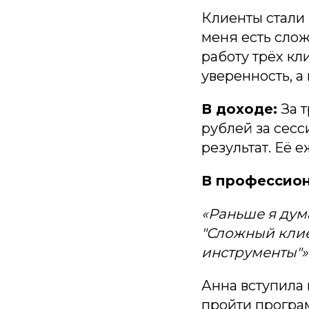
Клиенты стали 
меня есть слож
работу трёх кл
уверенность, а 
В доходе:
За т
рублей за сесс
результат. Её
В профессио
«Раньше я дум
"Сложный клиен
инструменты"»
Анна вступила 
пройти програ