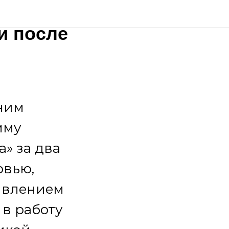
ренно
и после
тним
мму
а» за два
рвью,
тивлением
 в работу