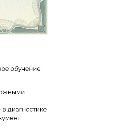
мное обучение
сложными
» в диагностике
окумент