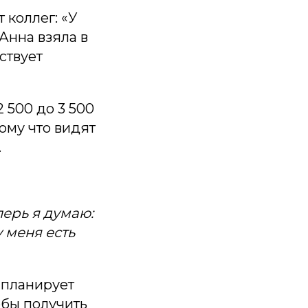
 коллег: «У
Анна взяла в
ствует
 500 до 3 500
ому что видят
.
перь я думаю:
 меня есть
, планирует
обы получить