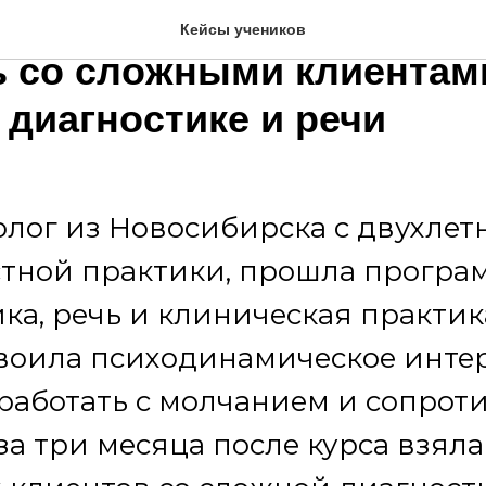
олог Анна К. начала уве
Кейсы учеников
ь со сложными клиентам
 диагностике и речи
олог из Новосибирска с двухле
стной практики, прошла програ
ка, речь и клиническая практик
своила психодинамическое инте
работать с молчанием и сопро
 за три месяца после курса взяла