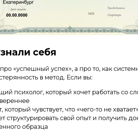
узнали себя
 про «успешный успех», а про то, как систе
терянность в метод. Если вы:
ий психолог, который хочет работать со 
увереннее
 который чувствует, что «чего-то не хватает
чет структурировать свой опыт и получить д
енного образца