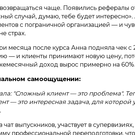
возвращаться чаще. Появились рефералы от
ный случай, думаю, тебе будет интересно». 
иентов с пограничной организацией — и чув
не страх.
ри месяца после курса Анна подняла чек с 2
ию — и клиенты принимают новую цену, пот
 ежемесячный доход вырос примерно на 60%
нальном самоощущении:
ала: "Сложный клиент — это проблема". Те
т — это интересная задача, для которой у
.
в чат выпускников, участвует в супервизиях
мму профессиональной переподготовки, чт