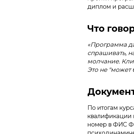
диплом и расш
Что гово
«Программа да
спрашивать, н
молчание. Кли
Это не "может б
Документ
По итогам кур
квалификации 
номер в ФИС Ф
психодинамиче