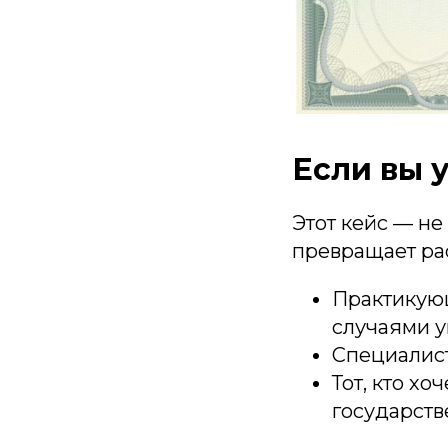
Если вы 
Этот кейс — не
превращает рас
Практикующ
случаями 
Специалист,
Тот, кто хо
государств