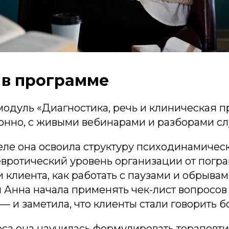
 в программе
одуль «Диагностика, речь и клиническая п
онно, с живыми вебинарами и разборами сл
еле она освоила структуру психодинамическ
евротический уровень организации от погра
и клиента, как работать с паузами и обрывам
 Анна начала применять чек-лист вопросов
— и заметила, что клиенты стали говорить б
рса она научилась формулировать терапевт