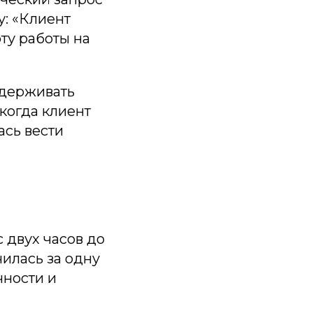
у: «Клиент
рту работы на
удерживать
 когда клиент
ась вести
 двух часов до
чилась за одну
чности и