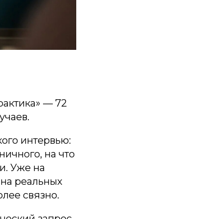
рактика» — 72
учаев.
ого интервью:
ничного, на что
и. Уже на
 на реальных
олее связно.
ический запрос