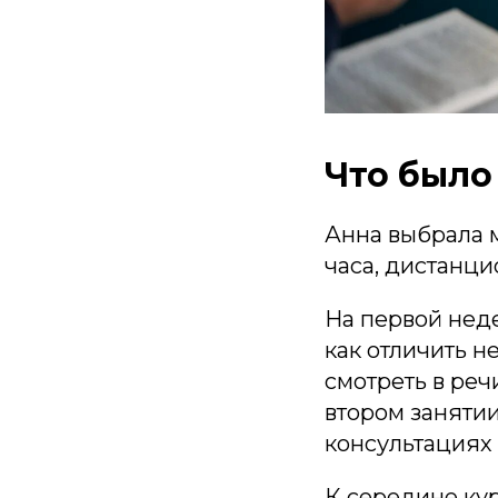
Что было
Анна выбрала м
часа, дистанци
На первой нед
как отличить н
смотреть в реч
втором занятии
консультациях 
К середине ку