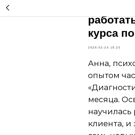
Как псих
работат
курса по
2026-02-24 18:25
Анна, псих
опытом ча
«Диагности
месяца. О
научилась 
клиента, и