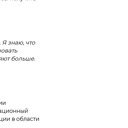
Я знаю, что
ровать
яют больше.
ии
рационный
ции в области