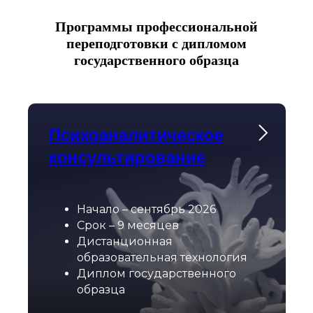
Программы профессиональной
переподготовки с дипломом
НОВОСТИ
У
государственного образца
Психоаналитическое
консультирование
Начало – сентябрь 2026
Срок – 9 месяцев
Дистанционная
образовательная технология
Диплом государственного
образца