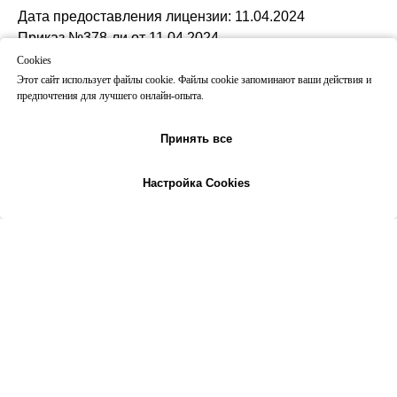
Дата предоставления лицензии: 11.04.2024
Приказ №378-ли от 11.04.2024
Cookies
Этот сайт использует файлы cookie. Файлы cookie запоминают ваши действия и
предпочтения для лучшего онлайн-опыта.
Принять все
Настройка Cookies
На главную
Все программы
Контакты
Позвонить
ЧТО ДАЕТ ДИПЛОМ И ГДЕ С НИМ
МОЖНО РАБОТАТЬ
-1-
Право на профессию
Официальное право работать психологом в соответствии с
требованиями ФЗ «Об образовании»