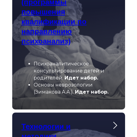
(программы
повышения
квалификации по
направлению
психоанализ)
Психоаналитическое
консультирование детей и
родителей.
Идет набор.
Основы неврозологии
(Зимакова А.А.).
Идет набор.
Технологии и
методики