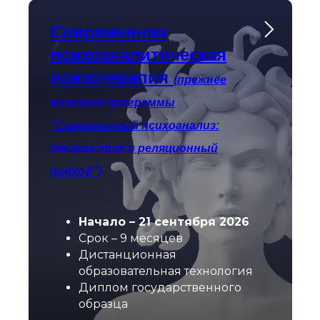
Современная
психоаналитическая
психотерапия
(прежнее
название программы
"Современный психоанализ:
теория поля и реляционный
подход")
Начало – 21 сентября 2026
Срок – 9 месяцев
Дистанционная
образовательная технология
Диплом государственного
образца