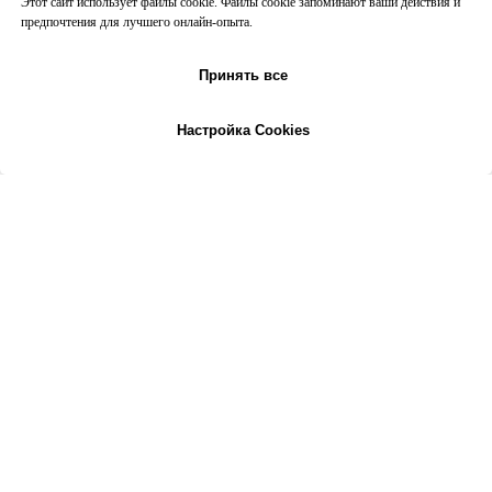
Этот сайт использует файлы cookie. Файлы cookie запоминают ваши действия и
предпочтения для лучшего онлайн-опыта.
Принять все
Настройка Cookies
На главную
Все программы
Контакты
Позвонить