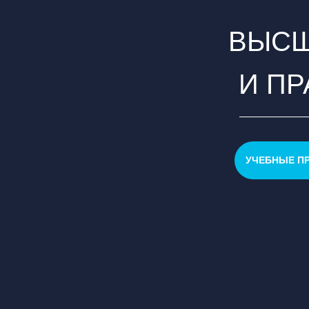
ВЫСШ
И П
УЧЕБНЫЕ П