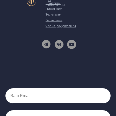
Контакты
компании
Лицензия
Телеграм
Вконтакте
vishka-psy@mail.ru
Ваш Email