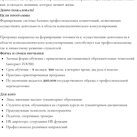
вам, и овладеть знаниями, которые меняют жизнь.
Добро пожаловать!
Цели программы
Формирование системы базовых профессиональных компетенций, позволяющих
осуществлять деятельность в области психоаналитического консультирования.
Программа направлена на формирование готовности к осуществлению деятельности в
области психоаналитического консультирования, способствует как профессиональному,
так и личностному развитию слушателей.
Форма и сроки обучения
Заочная форма обучения с применением дистанционных образовательных технологий
(интернет ZOOM).
Срок обучения –
9
месяцев,
500
часов, в вечернее время, два раза в неделю.
Практико-ориентированная программа.
По окончании выдается
диплом
государственного образца о профессиональной
переподготовке.
Для кого
Лица, имеющие высшее гуманитарное образование
Студенты вузов, обучающихся на старших курсах по гуманитарным дисциплинам
Практикующие психологи, психотерапевты
Педагоги, спортивные тренеры
HR директора, сотрудники HR функции
Профессионалы различных направлений