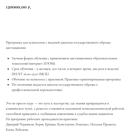
120000,00
р.
НОВОСТИ
У
Купить
Программа для психологов с выдачей диплома государственного образца
дистанционно
Заочная форма обучения с применением дистанционных образовательных
технологий (интернет ZOOM).
Срок обучения – 9 месяцев, 500 часов, в вечернее время, два раза в неделю/
ПН,ЧТ 16:00-19:10 (МСК)
Обучение на психолога с практикой. Практико-ориентированная программа
По окончании выдается диплом государственного образца о
профессиональной переподготовке.
Это не просто курс — это путь к мастерству, где знания превращаются в
клиническое чутьё, а ремесло становится подлинной психоаналитической работой,
способной приводить к глубинным изменениям в судьбах ваших пациентов
На программе работают преподаватели-практики:
Дмитрий Черников, Борис Ерёмин, Константин Лемешко, Наталья Прожога,
Елена Лебедева