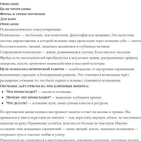
Описание
Цели программы
Форма и сроки обучения
Для кого
Описание
Психоаналитическое консультирование
Психоанализ — это больше, чем психология, философия или медицина. Это целостная
система мировоззрения, в которой познание мира происходит через познание себя — своего
бессознательного, эмоций, защитных механизмов и глубинных мотивов.
Современный психоанализ — живая, развивающаяся система. Классическое наследие
Фрейда и его последователей преобразуется в актуальное знание, раскрывающее природу
лидерства, власти, группового взаимодействия и массовой культуры.
Цель психоаналитической работы
— освобождение от внутренних ограничений,
вызывающих страдание и блокирующих развитие. Это становится возможным через
расширение сознания: то, что было скрыто в психике, становится осознанным.
Обучение даёт ответы на три ключевых вопроса:
Что происходит?
— анализ и осознание.
Почему это происходит?
— выявление глубинных причин.
Что делать?
— осознание пути, своих лучших качеств и ресурсов.
На протяжении жизни психика выстраивает защиты в ответ на вызовы и травмы. Мы
привыкаем к ним и перестаём их замечать — как перестаём ощущать лёгкое, но постоянное
давление на руку. Ограничение остаётся, хотя мы его больше не чувствуем. Именно
осознание этих невидимых ограничений — своих эмоций, чувств, защитных механизмов —
открывает путь к счастью, любви и успеху.
Приглашаем вас погрузиться в мир психоанализа, совершить открытия, доступные только