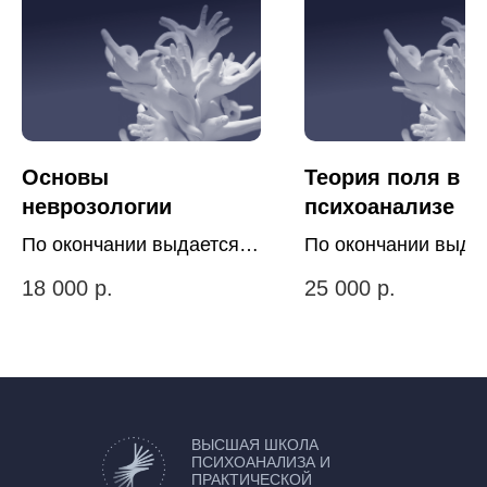
Основы
Теория поля в
неврозологии
психоанализе
По окончании выдается
По окончании выда
удостоверение о
удостоверение о
18 000
р.
25 000
р.
повышении
повышении
квалификации
квалификации
государственного
государственного
образца.( май 2026)
образца
ВЫСШАЯ ШКОЛА
ПСИХОАНАЛИЗА И
ПРАКТИЧЕСКОЙ