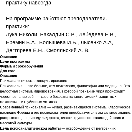
практику навсегда.
На программе работают преподаватели-
практики:
Лука Николи, Бакалдин С.В., Лебедева Е.В.,
Еремин Б.А., Болышева И.Б., Лысенко А.А,
Дегтярева Е.Н., Смолянский А. В.
Описание
Цели программы
Форма и сроки обучения
Для кого
Описание
Психоаналитическое консультирование
Психоанализ — это больше, чем психология, философия или медицина. Это
целостная система мировоззрения, в которой познание мира происходит
через познание себя — своего бессознательного, эмоций, защитных
механизмов и глубинных мотивов.
Современный психоанализ — живая, развивающаяся система. Классическое
наследие Фрейда и его последователей преобразуется в актуальное знание,
раскрывающее природу лидерства, власти, группового взаимодействия и
массовой культуры.
Цель психоаналитической работы
— освобождение от внутренних