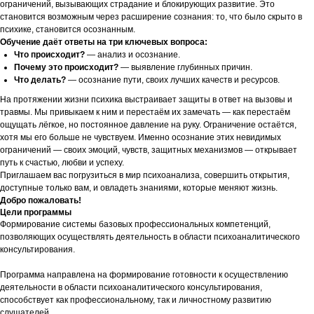
ограничений, вызывающих страдание и блокирующих развитие. Это
становится возможным через расширение сознания: то, что было скрыто в
психике, становится осознанным.
Обучение даёт ответы на три ключевых вопроса:
Что происходит?
— анализ и осознание.
Почему это происходит?
— выявление глубинных причин.
Что делать?
— осознание пути, своих лучших качеств и ресурсов.
На протяжении жизни психика выстраивает защиты в ответ на вызовы и
травмы. Мы привыкаем к ним и перестаём их замечать — как перестаём
ощущать лёгкое, но постоянное давление на руку. Ограничение остаётся,
хотя мы его больше не чувствуем. Именно осознание этих невидимых
ограничений — своих эмоций, чувств, защитных механизмов — открывает
путь к счастью, любви и успеху.
Приглашаем вас погрузиться в мир психоанализа, совершить открытия,
доступные только вам, и овладеть знаниями, которые меняют жизнь.
Добро пожаловать!
Цели программы
Формирование системы базовых профессиональных компетенций,
позволяющих осуществлять деятельность в области психоаналитического
консультирования.
Программа направлена на формирование готовности к осуществлению
деятельности в области психоаналитического консультирования,
способствует как профессиональному, так и личностному развитию
слушателей.