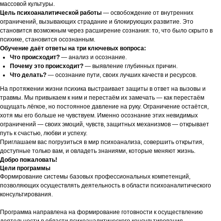
массовой культуры.
Цель психоаналитической работы
— освобождение от внутренних
ограничений, вызывающих страдание и блокирующих развитие. Это
становится возможным через расширение сознания: то, что было скрыто в
психике, становится осознанным.
Обучение даёт ответы на три ключевых вопроса:
Что происходит?
— анализ и осознание.
Почему это происходит?
— выявление глубинных причин.
Что делать?
— осознание пути, своих лучших качеств и ресурсов.
На протяжении жизни психика выстраивает защиты в ответ на вызовы и
травмы. Мы привыкаем к ним и перестаём их замечать — как перестаём
ощущать лёгкое, но постоянное давление на руку. Ограничение остаётся,
хотя мы его больше не чувствуем. Именно осознание этих невидимых
ограничений — своих эмоций, чувств, защитных механизмов — открывает
путь к счастью, любви и успеху.
Приглашаем вас погрузиться в мир психоанализа, совершить открытия,
доступные только вам, и овладеть знаниями, которые меняют жизнь.
Добро пожаловать!
Цели программы
Формирование системы базовых профессиональных компетенций,
позволяющих осуществлять деятельность в области психоаналитического
консультирования.
Программа направлена на формирование готовности к осуществлению
деятельности в области психоаналитического консультирования,