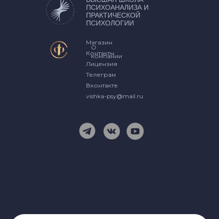
революционный подход к
ПСИХОАНАЛИЗА И
терапии самых сложных
ПРАКТИЧЕСКОЙ
ПСИХОЛОГИИ
состояний, где техника
становится искусством, а
Магазин
О
Контакты
понимание — исцеление.
компании
Лицензия
Получите удостоверение
Телеграм
государственного
Вконтакте
образца о повышении
vishka-psy@mail.ru
квалификации