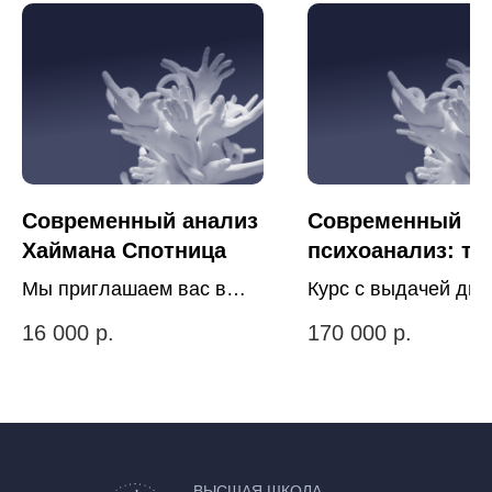
Современный анализ
Современный
Хаймана Спотница
психоанализ: те
поля и реляцио
Мы приглашаем вас в
Курс с выдачей ди
подход
пространство глубокого
государственного
16 000
р.
170 000
р.
исследования
образца
современного
Начало - сентябрь 
психоанализа. Откройте
года
для себя наследие
Хаймана Спотница —
ВЫСШАЯ ШКОЛА