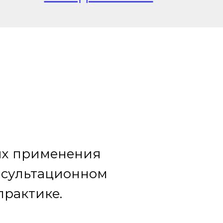
ях применения
нсультационном
практике.